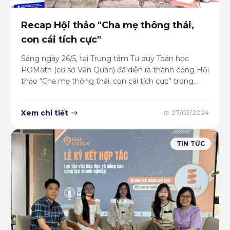
Recap Hội thảo "Cha mẹ thông thái,
con cái tích cực"
Sáng ngày 26/5, tại Trung tâm Tư duy Toán học
POMath (cơ sở Văn Quán) đã diễn ra thành công Hội
thảo “Cha mẹ thông thái, con cái tích cực” trong
khuôn khổ sự kiện “Bùng nổ sáng tạo cùng Vũ điệu
Toán học” do POMath và Edmod Việt Nam phối hợp
Xem chi tiết
27/05/2024
tổ chức.
TIN TỨC