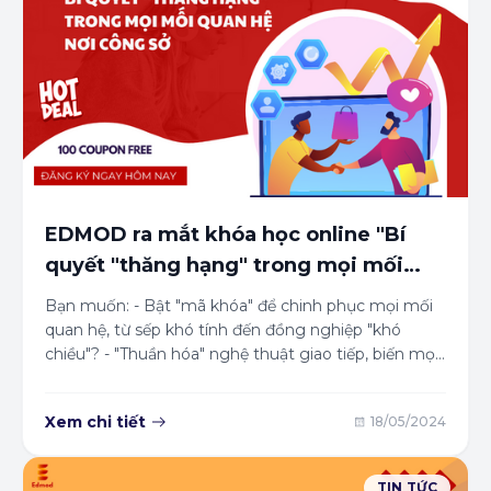
EDMOD ra mắt khóa học online "Bí
quyết "thăng hạng" trong mọi mối
quan hệ nơi công sở trên UDEMY
Bạn muốn: - Bật "mã khóa" để chinh phục mọi mối
quan hệ, từ sếp khó tính đến đồng nghiệp "khó
chiều"? - "Thuần hóa" nghệ thuật giao tiếp, biến mọi
cuộc trò chuyện thành cơ hội bứt phá? - Tỏa sáng
như viên kim cương, thu hút mọi ánh nhìn và khẳng
Xem chi tiết
18/05/2024
định vị thế bản thân?
TIN TỨC