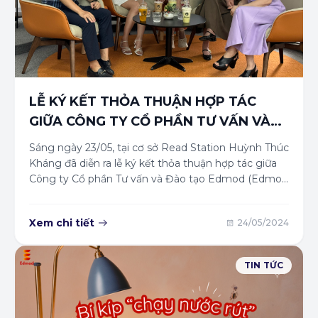
LỄ KÝ KẾT THỎA THUẬN HỢP TÁC
GIỮA CÔNG TY CỔ PHẦN TƯ VẤN VÀ
ĐÀO TẠO EDMOD VÀ HỆ THỐNG
Sáng ngày 23/05, tại cơ sở Read Station Huỳnh Thúc
READ STATION
Kháng đã diễn ra lễ ký kết thỏa thuận hợp tác giữa
Công ty Cổ phần Tư vấn và Đào tạo Edmod (Edmod
Việt Nam) và Công ty Cổ phần Truyền thông Trạm
Đọc (Read Station). Đây được coi là một dấu mốc
Xem chi tiết
24/05/2024
quan trọng, tiên phong cho một mô hình hợp tác
hiệu quả cùng chung sứ mệnh của 2 đơn vị: Nâng
cao tri thức, năng lực của sinh viên và người đi làm
TIN TỨC
tại doanh nghiệp, đồng thời lan tỏa văn hóa đọc
rộng khắp cộng đồng.