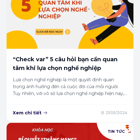
“Check var” 5 câu hỏi bạn cần quan
tâm khi lựa chọn nghề nghiệp
Lựa chọn nghề nghiệp là một quyết định quan
trọng ảnh hưởng đến cả cuộc đời của mỗi người.
Tuy nhiên, với vô số lựa chọn nghề nghiệp hiện nay,
việc đưa ra quyết định phù hợp không phải là điều dễ
dàng. Bạn đang băn khoăn về tương lai và không
Xem chi tiết
21/05/2024
biết nên chọn con đường nào? Hãy để Edmod giải
mã 5 câu hỏi “vàng” giúp bạn "mở khóa" cánh cửa
nghề nghiệp tương lai!
TIN TỨC