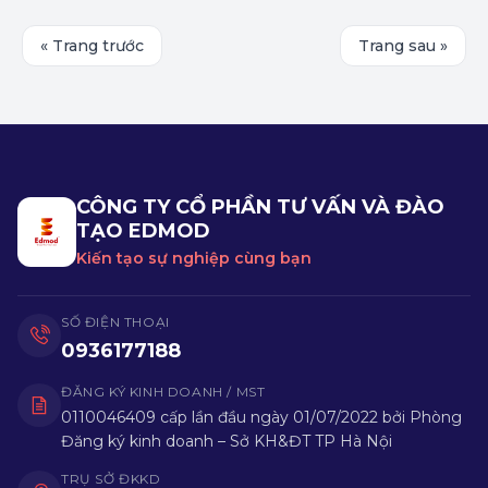
nghiệp và tạo dựng tương lai thành công cho bản
thân!
« Trang trước
Trang sau »
CÔNG TY CỔ PHẦN TƯ VẤN VÀ ĐÀO
TẠO EDMOD
Kiến tạo sự nghiệp cùng bạn
SỐ ĐIỆN THOẠI
0936177188
ĐĂNG KÝ KINH DOANH / MST
0110046409 cấp lần đầu ngày 01/07/2022 bởi Phòng
Đăng ký kinh doanh – Sở KH&ĐT TP Hà Nội
TRỤ SỞ ĐKKD