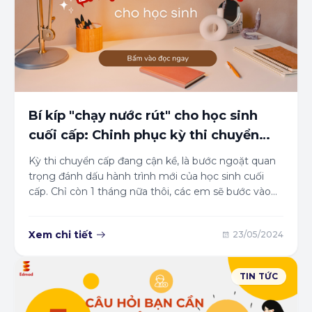
Bí kíp "chạy nước rút" cho học sinh
cuối cấp: Chinh phục kỳ thi chuyển
cấp thành công!
Kỳ thi chuyển cấp đang cận kề, là bước ngoặt quan
trọng đánh dấu hành trình mới của học sinh cuối
cấp. Chỉ còn 1 tháng nữa thôi, các em sẽ bước vào
kỳ thi quan trọng này. Để tự tin bước vào phòng thi
và đạt kết quả cao, các em cần có những bí kíp ôn
Xem chi tiết
23/05/2024
thi hiệu quả trong giai đoạn "nước rút". Bài viết này
xin chia sẻ một số bí kíp "bứt tốc" giúp các em học
sinh ôn thi hiệu quả trong giai đoạn nước rút, tối ưu
TIN TỨC
hóa điểm số và chinh phục kỳ thi một cách thành
công!!!