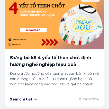
Đừng bỏ lỡ! 4 yếu tố then chốt định
hướng nghề nghiệp hiệu quả
Đứng trước ngưỡng cửa tương lai, bạn băn khoăn về
con đường phía trước? Lựa chọn ngành học phù
hợp, tìm kiếm công việc mơ ước và gặt hái thành
công là những mong muốn chung của giới trẻ. Vậy
bí quyết nào giúp bạn chinh phục những mục tiêu
Xem chi tiết
17/05/2024
này? Hãy cùng khám phá 4 bí quyết vàng được chia
sẻ trong bài viết này, để bạn tự tin định hướng nghề